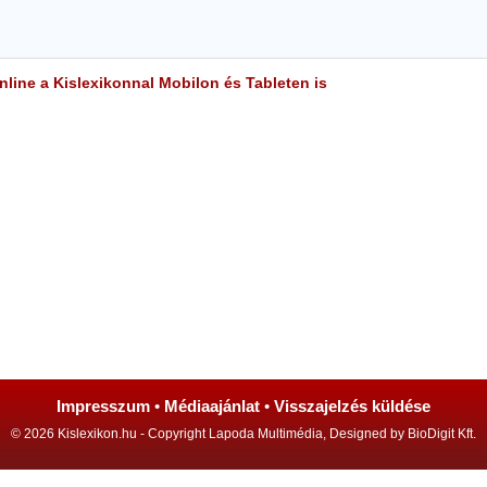
line a Kislexikonnal Mobilon és Tableten is
Impresszum
•
Médiaajánlat
•
Visszajelzés küldése
© 2026 Kislexikon.hu - Copyright Lapoda Multimédia, Designed by BioDigit Kft.