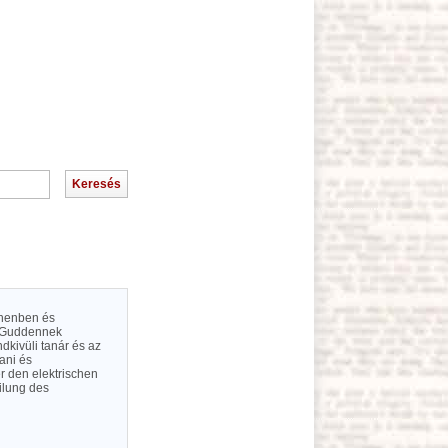
chenben és
, Guddennek
kivüli tanár és az
ani és
r den elektrischen
ilung des