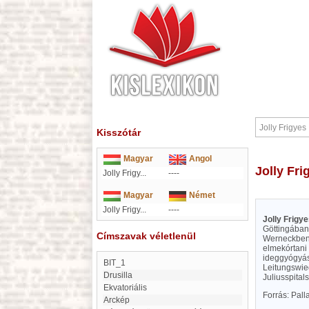
Kisszótár
Magyar
Angol
Jolly Fr
Jolly Frigy...
----
Magyar
Német
Jolly Frigy...
----
Jolly Frigy
Göttingában
Címszavak véletlenül
Werneckben 
elmekórtani 
ideggyógyás
BIT_1
Leitungswie
Drusilla
Juliusspital
ekvatoriális
Forrás: Pal
Arckép