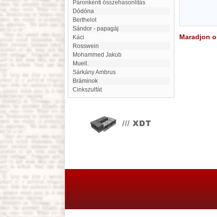
Páronkénti összehasonlítás
Dódóna
Berthelot
Sándor - papagáj
Maradjon on
Káci
Rosswein
Mohammed Jakub
Muell.
Sárkány Ambrus
Bráminok
Cinkszulfát