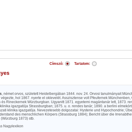
Címszó:
Tartalom:
igyes
es
, német orvos, született Heidelbergában 1844. nov. 24. Orvosi tanulmányait Mün
 végezte, hol 1867. nyerte el oklevelét. Asszisztense volt Pfeufernek Münchenben
és Rineckernek Würzburgban. Ugyanitt 1871. egyetemi magántanár lett, 1873. rend
klinika igazgatója Strassburgban; 1875. u. o. rendes tanár; 1890. a berlini elmekórt
zati klinika igazgatója. Nevezetesebb dolgozatai: Hysterie und Hypochondrie; Übe
derstand des menschlichen Körpers (Strassburg 1884); Bericht über die Irrenabthe
s (Würzburg 1873) stb.
las Nagylexikon