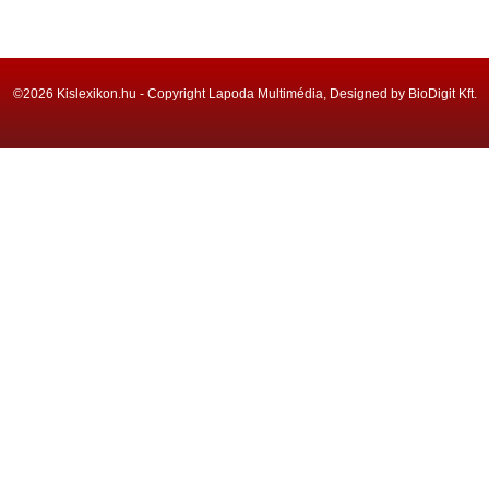
©2026 Kislexikon.hu - Copyright Lapoda Multimédia, Designed by BioDigit Kft.