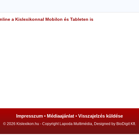
line a Kislexikonnal Mobilon és Tableten is
Impresszum
•
Médiaajánlat
•
Visszajelzés küldése
© 2026 Kislexikon.hu - Copyright Lapoda Multimédia, Designed by BioDigit Kft.