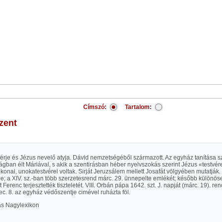
Címszó:
Tartalom:
szent
érje és Jézus nevelő atyja. Dávid nemzetségéből származott. Az egyház tanítása sz
ságban élt Máriával, s akik a szentirásban héber nyelvszokás szerint Jézus «testvé
konai, unokatestvérei voltak. Sirját Jeruzsálem mellett Josafát völgyében mutatják.
; a XIV. sz.-ban több szerzetesrend márc. 29. ünnepelte emlékét; később különöse
 Ferenc terjesztették tiszteletét. VIII. Orbán pápa 1642. szt. J. napját (márc. 19). re
c. 8. az egyház védőszentje cimével ruházta föl.
las Nagylexikon