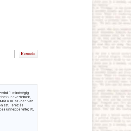
erint J. mindvégig
reinek» neveztetnek,
 Már a IX. sz.-ban van
n szt. Teréz és
ndes ünneppé tette; IX.