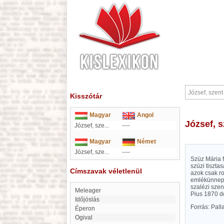
Kisszótár
Magyar
Angol
József, 
József, sze...
----
Magyar
Német
József, sze...
----
Szüz Mária f
szüzi tiszta
Címszavak véletlenül
azok csak ro
emlékünnepe
szalézi szent
Meleager
Pius 1870 de
Időjóslás
Forrás: Pal
Éperon
Ogival