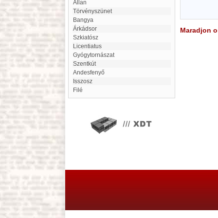
Allan
Törvényszünet
Bangya
Árkádsor
Maradjon on
Szkiatósz
Licentiatus
Gyógytornászat
Szentkút
Andesfenyő
Isszosz
Filé