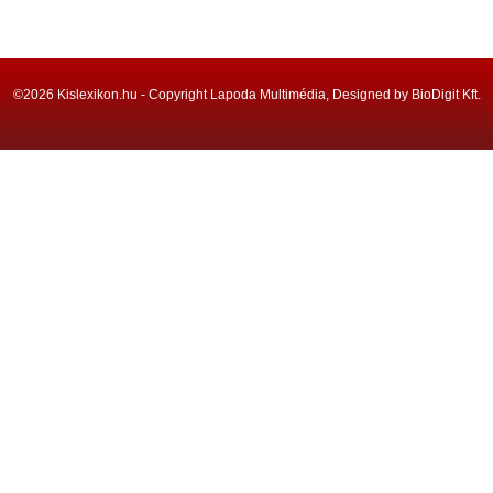
©2026 Kislexikon.hu - Copyright Lapoda Multimédia, Designed by BioDigit Kft.