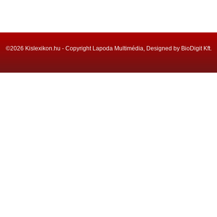
©2026 Kislexikon.hu - Copyright Lapoda Multimédia, Designed by BioDigit Kft.