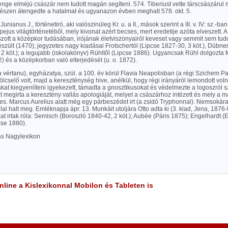
nge elméjü császár nem tudott magán segíteni. 574. Tiberiust vette társcsászárul
észen átengedte a hatalmat és ugyanazon évben meghalt 578. okt. 5.
Junianus J., történetiró, aki valószinüleg Kr. u. a II., mások szerint a III. v. IV: sz.-ban
jus világtörténetéből, mely kivonat azért becses, mert eredetije azóta elveszett. 
szott a középkor tudásában, irójának életviszonyairól keveset vagy semmit sem tud
zült (1470); jegyzetes nagy kiadásai Frotschertól (Lipcse 1827-30, 3 köt.), Dübne
 2 köt.); a legujabb (iskolakönyv) Rühltől (Lipcse 1886). Ugyancsak Rühl dolgozta fe
) és a középkorban való elterjedését (u. o. 1872).
 (a vértanu), egyházatya, szül. a 100. év körül Flavia Neapolisban (a régi Szichem P
ölcselő volt, majd a kereszténység hive, anélkül, hogy régi irányáról lemondott voln
tákat kiegyenlíteni igyekezett, támadta a gnosztikusokat és védelmezte a logoszról
 megirta a keresztény vallás apologiáját, melyet a császárhoz intézett és mely a 
tes. Marcus Aurelius alatt még egy párbeszédet irt (a zsidó Tryphonnal). Nemsokár
lal halt meg. Emléknapja ápr. 13. Munkáit utoljára Otto adta ki (3. kiad, Jena, 1876-
t irtak róla: Semisch (Boroszló 1840-42, 2 köt.); Aubée (Páris 1875); Engelhardt 
cse 1880).
las Nagylexikon
line a Kislexikonnal Mobilon és Tableten is