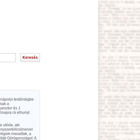
ntinápolyi testőrségbe
csak a
uesztor és J.
hónapra rá elhunyt.
ár utóda, aki
kényszerkölcsöneivel
 régiek maradtak, a
ulták Görögországot. A