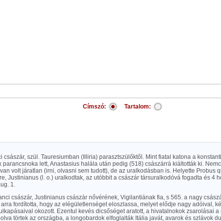
Címszó:
Tartalom:
nci császár, szül. Tauresiumban (Illiria) parasztszülőktől. Mint fiatal katona a konsta
k parancsnoka lett, Anastasius halála után pedig (518) császárrá kiáltották ki. Nem
n volt járatlan (irni, olvasni sem tudott), de az uralkodásban is. Helyette Probus q
e, Justinianus (l. o.) uralkodtak, az utóbbit a császár társuralkodóvá fogadta és 4 
ug. 1.
 bizanci császár, Justinianus császár nővérének, Vigilantiának fia, s 565. a nagy csász
 arra fordította, hogy az elégületlenséget eloszlassa, melyet elődje nagy adóival, 
ulkapásaival okozott. Ezentul kevés dicsőséget aratott, a hivatalnokok zsarolásai a
lva törtek az országba, a longobardok elfoglalták Itália javát, avarok és szlávok d