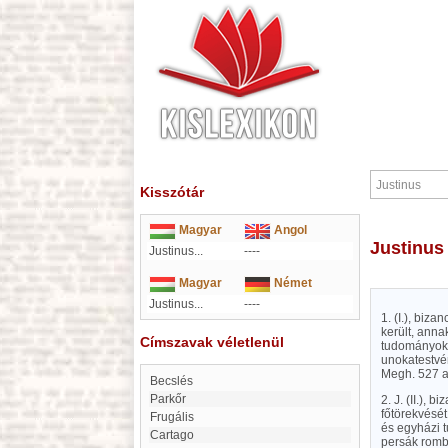
Kisszótár
Magyar
Angol
Justinus
Justinus...
----
Magyar
Német
Justinus...
----
1. (I.), biza
került, anna
Címszavak véletlenül
tudományokva
unokatestvér
Megh. 527 a
Becslés
Parkőr
2. J. (II.),
főtörekvését
frugális
és egyházi t
Cartago
persák rombo