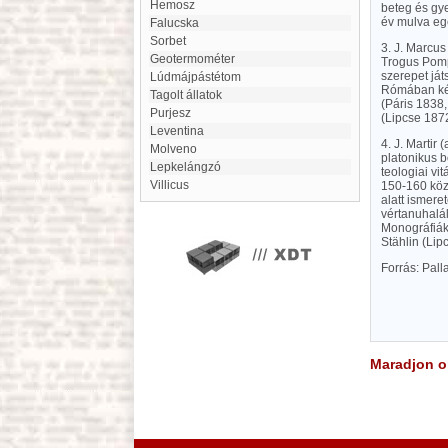
Hemosz
beteg és gye
év mulva eg
Falucska
Sorbet
3. J. Marcus 
geotermométer
Trogus Pompe
szerepet ját
Lúdmájpástétom
Rómában kés
Tagolt állatok
(Páris 1838,
Purjesz
(Lipcse 1872
Leventina
4. J. Martir
Molveno
platonikus b
Lepkelángzó
teologiai vi
Villicus
150-160 közt
alatt ismere
vértanuhalál
Monográfiáka
Stählin (Lip
Forrás: Pal
Maradjon on