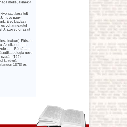
 maga mellé, akinek 4
 kivonatot készített
A J. műve nagy
unk. Első kiadása
r és Johanneautól
l J. szövegforrásait
alesztinában). Először
a. Az elkeseredett
 szóló tant. Rómában
második apologia neve
a ezután (165)
tól kezdve).
(Erlangen 1878) és