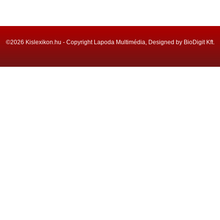
©2026 Kislexikon.hu - Copyright Lapoda Multimédia, Designed by BioDigit Kft.