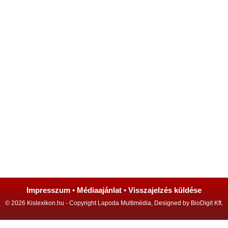
Impresszum
•
Médiaajánlat
•
Visszajelzés küldése
© 2026 Kislexikon.hu - Copyright Lapoda Multimédia, Designed by BioDigit Kft.