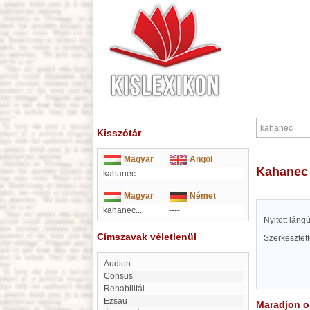
Kisszótár
Magyar
Angol
kahanec
kahanec...
----
Magyar
Német
kahanec...
----
Nyitott lán
Címszavak véletlenül
Szerkesztet
Audion
Consus
Rehabilitál
Ezsau
Maradjon on