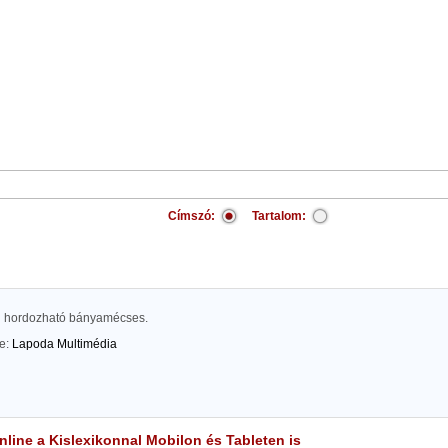
Címszó:
Tartalom:
gú hordozható bányamécses.
te:
Lapoda Multimédia
line a Kislexikonnal Mobilon és Tableten is