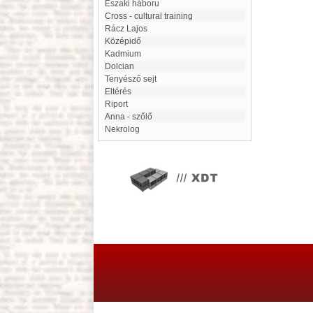
Északi háboru
Cross - cultural training
Rácz Lajos
középidő
kadmium
Dolcian
Tenyésző sejt
eltérés
riport
Anna - szőlő
Nekrolog