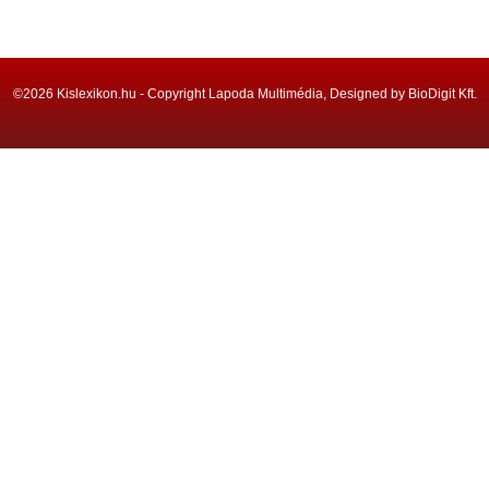
©2026 Kislexikon.hu - Copyright Lapoda Multimédia, Designed by BioDigit Kft.