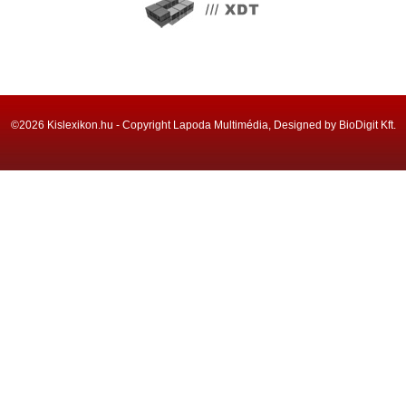
©2026 Kislexikon.hu - Copyright Lapoda Multimédia, Designed by BioDigit Kft.