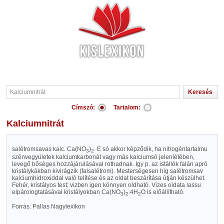
Címszó:
Tartalom:
Kalciumnitrát
salétromsavas kalc. Ca(NO
)
. E só akkor képződik, ha nitrogéntartalmu
3
2
szénvegyületek kalciumkarbonát vagy más kalciumsó jelenlétében,
levegő bőséges hozzájárulásával rothadnak. Igy p. az istállók falán apró
kristálykákban kivirágzik (falsalétrom). Mesterségesen hig salétromsav
kalciumhidroxiddal való telítése és az oldat beszárítása útján készülhet.
Fehér, kristályos test; vizben igen könnyen oldható. Vizes oldata lassu
elpárologtatásával kristályokban Ca(NO
)
.4H
O is előállítható.
3
2
2
Forrás: Pallas Nagylexikon