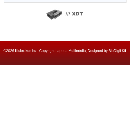
©2026 Kislexikon.hu - Copyright Lapoda Multimédia, Designed by BioDigit Kft.