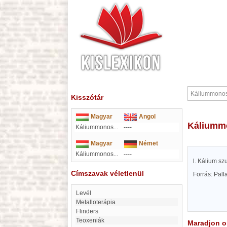
Kisszótár
Magyar
Angol
Káliumm
Káliummonos...
----
Magyar
Német
Káliummonos...
----
l. Kálium szu
Címszavak véletlenül
Forrás: Pal
Levél
metalloterápia
Flinders
Teoxeniák
Maradjon on