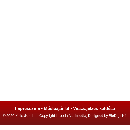
Impresszum
•
Médiaajánlat
•
Visszajelzés küldése
© 2026 Kislexikon.hu - Copyright Lapoda Multimédia, Designed by BioDigit Kft.