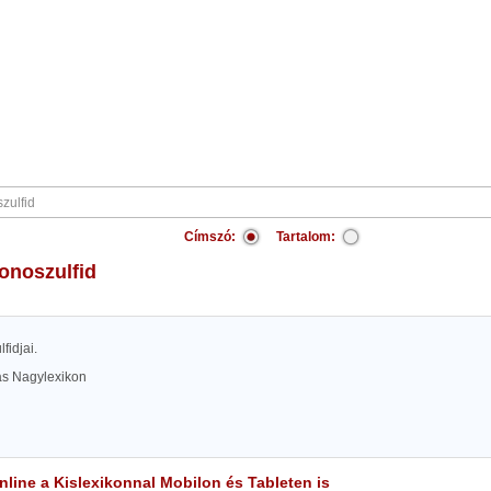
Címszó:
Tartalom:
onoszulfid
lfidjai.
las Nagylexikon
line a Kislexikonnal Mobilon és Tableten is