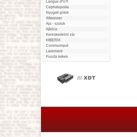
Langue d"o?l
Cephalopoda
Nyugati gótok
Altwasser
Aja - szuluk
Ajkóca
Kereskedelmi zár
HIBERIX
Communiqué
Lavement
Puszta telkek