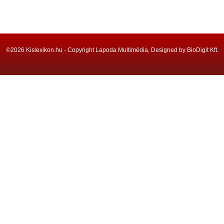
©2026 Kislexikon.hu - Copyright Lapoda Multimédia, Designed by BioDigit Kft.