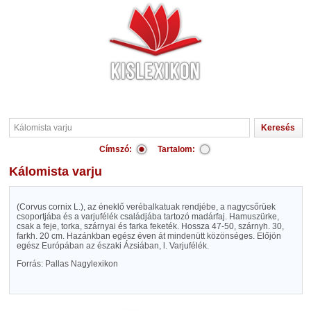
Címszó:
Tartalom:
Kálomista varju
(Corvus cornix L.), az éneklő verébalkatuak rendjébe, a nagycsőrüek
csoportjába és a varjufélék családjába tartozó madárfaj. Hamuszürke,
csak a feje, torka, szárnyai és farka feketék. Hossza 47-50, szárnyh. 30,
farkh. 20 cm. Hazánkban egész éven át mindenütt közönséges. Előjön
egész Európában az északi Ázsiában, l. Varjufélék.
Forrás: Pallas Nagylexikon