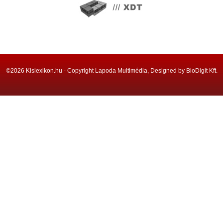
©2026 Kislexikon.hu - Copyright Lapoda Multimédia, Designed by BioDigit Kft.