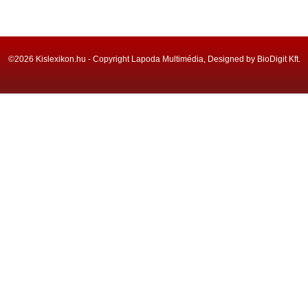
©2026 Kislexikon.hu - Copyright Lapoda Multimédia, Designed by BioDigit Kft.