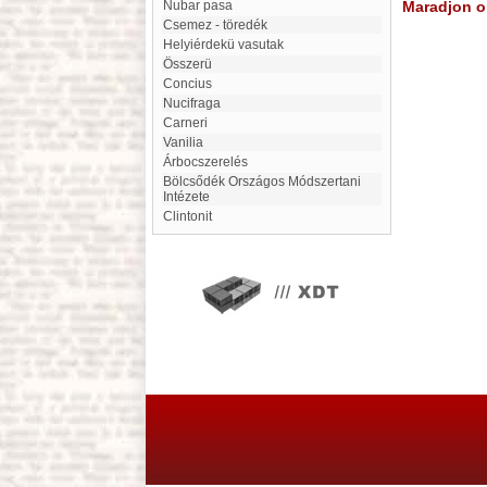
Nubar pasa
Maradjon on
Csemez - töredék
Helyiérdekü vasutak
Összerü
Concius
Nucifraga
Carneri
Vanilia
Árbocszerelés
Bölcsődék Országos Módszertani
Intézete
Clintonit