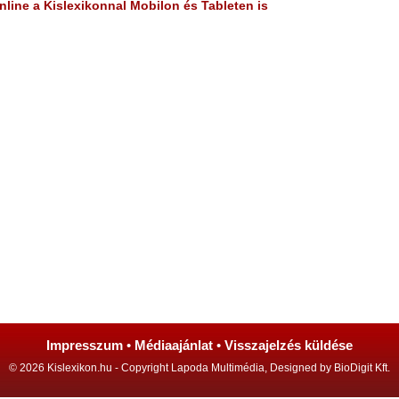
line a Kislexikonnal Mobilon és Tableten is
Impresszum
•
Médiaajánlat
•
Visszajelzés küldése
© 2026 Kislexikon.hu - Copyright Lapoda Multimédia, Designed by BioDigit Kft.