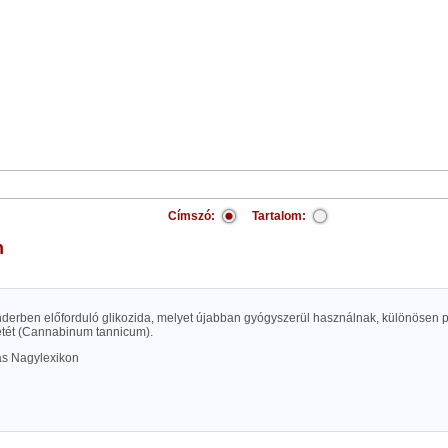
Címszó:
Tartalom:
n
enderben előforduló glikozida, melyet újabban gyógyszerül használnak, különösen 
etét (Cannabinum tannicum).
las Nagylexikon