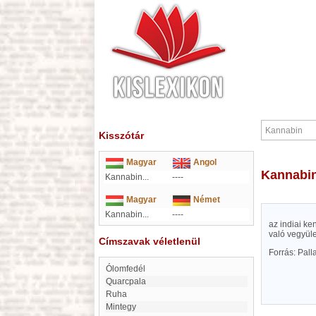
Kisszótár
Magyar
Angol
Kannabi
Kannabin...
----
Magyar
Német
Kannabin...
----
az indiai k
való vegyül
Címszavak véletlenül
Forrás: Pal
Ólomfedél
Quarcpala
Ruha
Mintegy