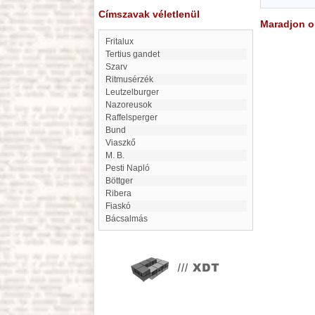
Címszavak véletlenül
Maradjon on
Fritalux
Tertius gandet
Szarv
Ritmusérzék
Leutzelburger
Nazoreusok
Raffelsperger
Bund
Viaszkő
M. B.
Pesti Napló
Böttger
Ribera
fiaskó
Bácsalmás