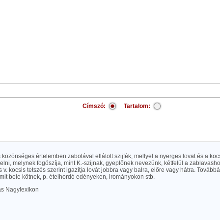
Címszó:
Tartalom:
közönséges értelemben zabolával ellátott szijfék, mellyel a nyerges lovat és a kocsi
elni, melynek fogószíja, mint K.-szijnak, gyeplőnek nevezünk, kétfelül a zablavash
 v. kocsis tetszés szerint igazítja lovát jobbra vagy balra, előre vagy hátra. Továbbá s
mit bele kötnek, p. ételhordó edényeken, irományokon stb.
las Nagylexikon