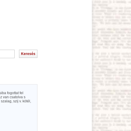
ba fogottat fel
oz van csatolva s
zalag, szij v. kötél,