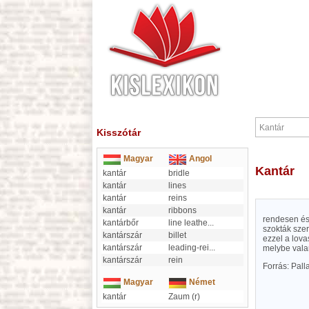
Kisszótár
Magyar
Angol
Kantár
kantár
bridle
kantár
lines
kantár
reins
kantár
ribbons
rendesen és 
kantárbőr
line leathe
...
szokták szer
kantárszár
billet
ezzel a lovas
kantárszár
leading-rei
...
melybe vala
kantárszár
rein
Forrás: Pal
Magyar
Német
kantár
Zaum (r)