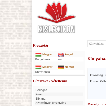
Kisszótár
Magyar
Angol
Kányahá
Kányaháza...
----
Magyar
Német
Kányaháza...
----
kisközség Sz
Címszavak véletlenül
Forrás: Pal
Gallegos
Kuren
Bibiana
Szabványos ürszelvény
Maradjon on