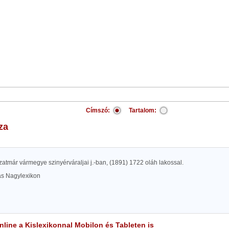
Címszó:
Tartalom:
za
atmár vármegye szinyérváraljai j.-ban, (1891) 1722 oláh lakossal.
las Nagylexikon
line a Kislexikonnal Mobilon és Tableten is