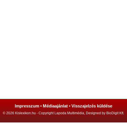
Impresszum
•
Médiaajánlat
•
Visszajelzés küldése
© 2026 Kislexikon.hu - Copyright Lapoda Multimédia, Designed by BioDigit Kft.