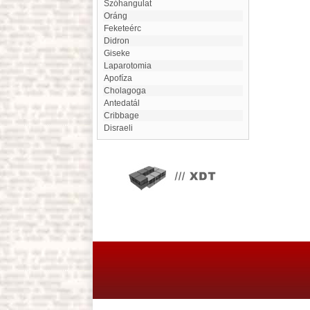
szóhangulat
Oráng
Feketeérc
Didron
Giseke
Laparotomia
apofíza
Cholagoga
antedatál
Cribbage
Disraeli