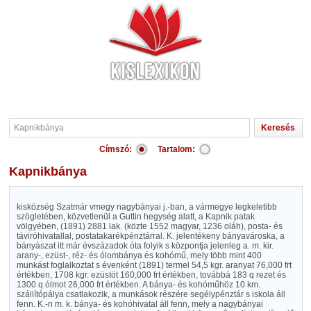
Címszó:
Tartalom:
Kapnikbánya
kisközség Szatmár vmegy nagybányai j.-ban, a vármegye legkeletibb
szögletében, közvetlenül a Guttin hegység alatt, a Kapnik patak
völgyében, (1891) 2881 lak. (közte 1552 magyar, 1236 oláh), posta- és
táviróhivatallal, postatakarékpénztárral. K. jelentékeny bányavároska, a
bányászat itt már évszázadok óta folyik s központja jelenleg a. m. kir.
arany-, ezüst-, réz- és ólombánya és kohómű, mely több mint 400
munkást foglalkoztat s évenként (1891) termel 54,5 kgr. aranyat 76,000 frt
értékben, 1708 kgr. ezüstöt 160,000 frt értékben, továbbá 183 q rezet és
1300 q ólmot 26,000 frt értékben. A bánya- és kohóműhöz 10 km.
szállítópálya csatlakozik, a munkások részére segélypénztár s iskola áll
fenn. K.-n m. k. bánya- és kohóhivatal áll fenn, mely a nagybányai