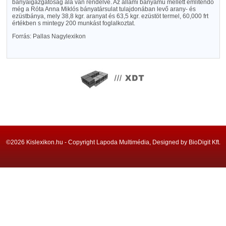
bányaigazgatóság alá van rendelve. Az állami bányamű mellett említendő
még a Róta Anna Miklós bányatársulat tulajdonában levő arany- és
ezüstbánya, mely 38,8 kgr. aranyat és 63,5 kgr. ezüstöt termel, 60,000 frt
értékben s mintegy 200 munkást foglalkoztat.
Forrás: Pallas Nagylexikon
©2026 Kislexikon.hu - Copyright Lapoda Multimédia, Designed by BioDigit Kft.