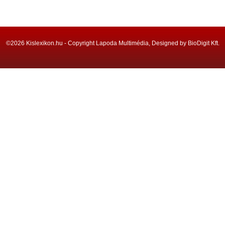
©2026 Kislexikon.hu - Copyright Lapoda Multimédia, Designed by BioDigit Kft.