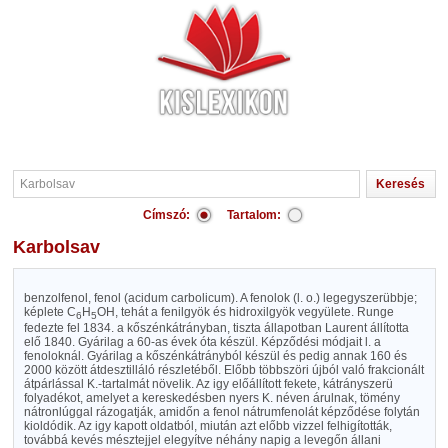
Címszó:
Tartalom:
Karbolsav
benzolfenol, fenol (acidum carbolicum). A fenolok (l. o.) legegyszerübbje;
képlete C
H
OH, tehát a fenilgyök és hidroxilgyök vegyülete. Runge
6
5
fedezte fel 1834. a kőszénkátrányban, tiszta állapotban Laurent állította
elő 1840. Gyárilag a 60-as évek óta készül. Képződési módjait l. a
fenoloknál. Gyárilag a kőszénkátrányból készül és pedig annak 160 és
2000 között átdesztilláló részletéből. Előbb többszöri újból való frakcionált
átpárlással K.-tartalmát növelik. Az igy előállított fekete, kátrányszerü
folyadékot, amelyet a kereskedésben nyers K. néven árulnak, tömény
nátronlúggal rázogatják, amidőn a fenol nátrumfenolát képződése folytán
kioldódik. Az igy kapott oldatból, miután azt előbb vizzel felhigították,
továbbá kevés mésztejjel elegyítve néhány napig a levegőn állani