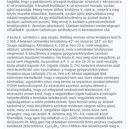
hagyták, hogy a gyántaszerü anyagok leváljanak: sósavval v. kénsavval a
K.-at leválasztják. A leválott tisztátalan K.-at sósvizzel mossák, azután
újból lepárolják. Hideg helyre állítva, kristályos K. válik ki, melyről a még
folyós részeket eltávolítva, kipréselik, azután újból átdesztillálva még
inkább megtisztítják. Az igy előállított készítmény az árubeli tiszta K.
(acidum carbolicum purum). Még ennél is tisztább a petroleuméterből
kristályosított K. (fenolum absolutum). Újabban különben mesterségesen
előállított K. (acidum carbolicum syntheticum) is kereskedelmi cikk.
A tiszta K. szintelen v. alig sárgás, illetőleg vöröses szinü kristályos test; fs.
1,066. A teljesen vizmentes készítmény 42°-on olvad és 183°-on forr.
Szaga sajátságos. A kristályos K. 100 sr.-hez 10 sr. vizet elegyítve,
átlátszó, szintelen folyadékot kapunk, mely a lehütéskor kristályosan
megmered. E készítmény a magyar gyógyszerkönyvben (acidum
carbolicum liquidum) hivatalos. Ha folyós K.-hoz még vizet elegyítünk, az
azzal nem elegyedik, ha azonban a K. 1. sr.-ére 16-20 sr. vizet veszünk,
tiszta oldatot kapunk. A K. hígabb oldata (1-2%) karbolviz elnevezés alatt
mint dezinficiáló szer használatos; a magyar gyógyszerkönyvben
hivatalos aqua carbolata 1%-os. Ami a K. kémiai sajátságát illeti,
különösen kiemelkedő, hogy e vegyület nem sav, vizes oldata semleges
kémhatásu, ugyszintén nincs meg benne az organikus savakat jellemző
COOH karboxilcsoport. Ez elnevezés azonban annyira átment a
közhasználatba, hogy azt elfogadott nevének kell tekintenünk. A K.
elnevezés onnan ered, hogy e vegyületben lúgok hatására a hidrogén
helyettesítődik a fenolátok keletkeznek, mely vegyületek némely
sajátságaikban a sókra emlékeztetnek. Ilyen fenolát volna az árubeli
karbolmész, mely készítmény azonban rendesen nagyon silány gipsz,
kréta, mész és kevés K. elegyítése útján készül; vörös szine nem
lényeges: meg van festve. K.-tartalma alig 5%. A K. reakciói közül
fölemlítjük, hogy igen híg oldatban is (1:1000) ferriklorid-oldattól kék
ibolyaszint ölt. Még igen híg oldatában bromviztől fehér pelyhes csapadék
keletkezik (tribromfenol, C
H
Br
. OH). A Millon-féle kémlőszertől még a
6
2
3