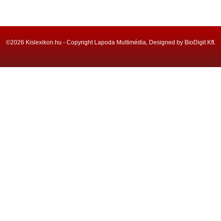
©2026 Kislexikon.hu - Copyright Lapoda Multimédia, Designed by BioDigit Kft.