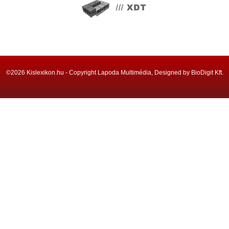
©2026 Kislexikon.hu - Copyright Lapoda Multimédia, Designed by BioDigit Kft.