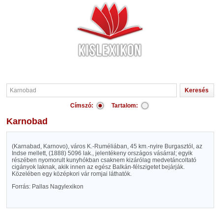
Címszó:
Tartalom:
Karnobad
(Karnabad, Karnovo), város K.-Ruméliában, 45 km.-nyire Burgasztól, az
Indse mellett, (1888) 5096 lak., jelentékeny országos vásárral; egyik
részében nyomorult kunyhókban csaknem kizárólag medvetáncoltató
cigányok laknak, akik innen az egész Balkán-félszigetet bejárják.
Közelében egy középkori vár romjai láthatók.
Forrás: Pallas Nagylexikon