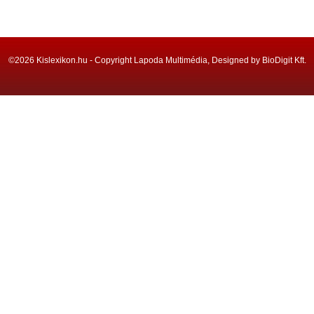
©2026 Kislexikon.hu - Copyright Lapoda Multimédia, Designed by BioDigit Kft.