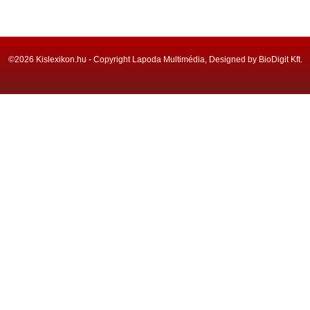
©2026 Kislexikon.hu - Copyright Lapoda Multimédia, Designed by BioDigit Kft.