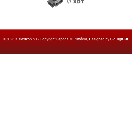
©2026 Kislexikon.hu - Copyright Lapoda Multimédia, Designed by BioDigit Kft.