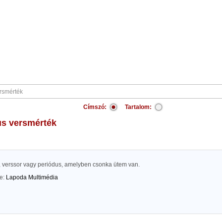
Címszó:
Tartalom:
tus versmérték
, verssor vagy periódus, amelyben csonka ütem van.
te:
Lapoda Multimédia