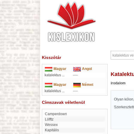
Kisszótár
Magyar
Angol
katalek
katalektus ...
----
irodalom
Magyar
Német
katalektus ...
----
Olyan kólon
Címszavak véletlenül
Szerkesztet
Camperdown
Löfftz
Wessex
kapitális