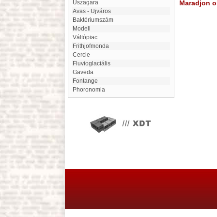
Uszagara
Maradjon on
Avas - Ujváros
Baktériumszám
modell
Váltópiac
Frithjofmonda
cercle
fluvioglaciális
Gaveda
fontange
Phoronomia