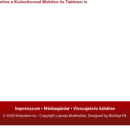
line a Kislexikonnal Mobilon és Tableten is
Impresszum
•
Médiaajánlat
•
Visszajelzés küldése
© 2026 Kislexikon.hu - Copyright Lapoda Multimédia, Designed by BioDigit Kft.