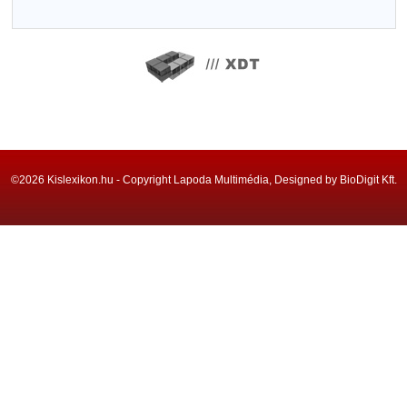
©2026 Kislexikon.hu - Copyright Lapoda Multimédia, Designed by BioDigit Kft.