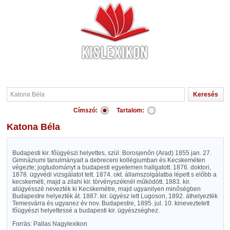
Címszó:
Tartalom:
Katona Béla
Budapesti kir. főügyészi helyettes, szül. Borosjenőn (Arad) 1855 jan. 27.
Gimnáziumi tanulmányait a debreceni kollégiumban és Kecskeméten
végezte; jogtudományt a budapesti egyetemen hallgatott. 1876. doktori,
1878. ügyvédi vizsgálatot tett. 1874. okt. államszolgálatba lépett s előbb a
kecskeméti, majd a zilahi kir. törvényszéknél működött. 1883. kir.
alügyésszé nevezték ki Kecskemétre, majd ugyanilyen minőségben
Budapestre helyezték át. 1887. kir. ügyész lett Lugoson, 1892. áthelyezték
Temesvárra és ugyanez év nov. Budapestre, 1895. jul. 10. kineveztetett
főügyészi helyettessé a budapesti kir. ügyészséghez.
Forrás: Pallas Nagylexikon