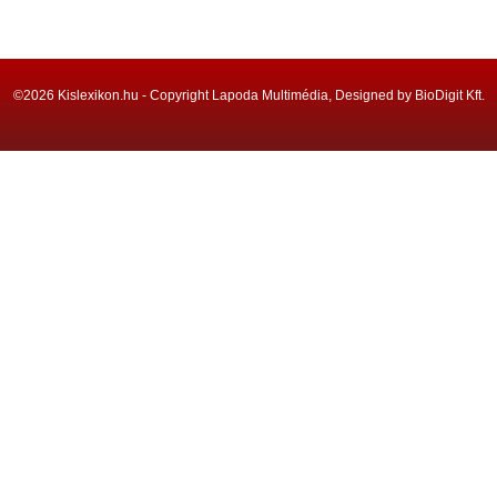
©2026 Kislexikon.hu - Copyright Lapoda Multimédia, Designed by BioDigit Kft.