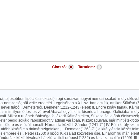
Címszó:
Tartalom:
óci, teljesebben lipóci és nekcsei), régi sárosvármegyei nemesi család, mely oklev
ba-nemzetségből vette eredetét. Legelsőben a XII. sz.-ban említik, amikor Sükösd (
 nevel fiából, Demeterből, Demeter (1212-1243) elébb II. Endre király fiának, Kál
t, s mint ilyen édes testvérével Abával együtt el is kisérte a herceget Galiciába, mel
 volt. Mikor a rutének többsége föllázadt Kálmán ellen, Sükösd fiai előbb életveszél
eter pedig sokáig raboskodott Vladimir várában. Kiszabadulván, már mint étekfogó-
nt földre és vitézül harcolt. Három fia közül I. Sándor (1241-71) IV. Béla király s
, utóbb kisérője a dalmát szigeteken, II. Demeter (1263-71) a király és fia között fel
 embere és I. Péter (1263) a lipóci K.-család közvetlen őse. E három fiu már jel
ndorfiak közül kiválnak László, a titeli prépost (1282) és kir. alkancellár (1299), III.