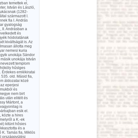
zban temettek el,
eter, István és László,
, Lukácsnak (1282-
ltal származott I.
nek fia I. András
yar gyalogság
, II. Andrásban a
evelkedett és
egyék hódolatának
t kiváltságát is. Az
dalmasan állotta meg
gyar nemesi kuria
 egyik unokája Sándor
 másik unokája István
 nevezett templom
Thököly hűslges
. Érdekes emlékiratai
535. old. Másid fia,
alom áldozatai közé
az eperjesi
lomukból és
rmegye nem birt
ás után elitélt és
ossy Mártont, a
 vagyonilag is
párbajban esik el.
 közte a hires
melyről a K.-ek
é) kitünt hősies
ikkasztotta és a
 K. Tamás fia, Miklós
al országgyülési