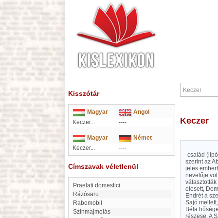
Kisszótár
Magyar
Angol
Keczer
Keczer...
----
Magyar
Német
Keczer...
----
-család (lip
szerint az A
Címszavak véletlenül
jeles embert
nevelője vol
választották
Praelati domestici
elesett, Dem
Rázósaru
Endrét a sze
Sajó mellett
Rabomobil
Béla hűséges
Szinmajmolás
részese. A Sá