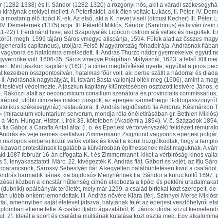
 (1282-1338) és II. Sándor (1282-1320) a rozgonyi hős, akit a váradi székesegyhá
királynak ereklyéi mellett. A Péterfiaktól, akik öten voltak: Lukács, II. Péter, IV. Dem
 mostanig élő lipóci K.-ek. Az első, aki a K. nevet viseli (dictusi Kecher) III. Péter
 IV. Demeternek (1375) apja. III. Pétertől Miklós, Sándor (Sandrinus) és István ízein á
-22) I. Ferdinánd hive, akit Szapolyaiék Lipócon ostrom alá vettek és megöltek. En
körül, megh. 1599 táján) Sáros vmegye alispánja, 1594. Fülek alatt az összes mag
(generalis capitaneus), utoljára Felső-Magyarország főhadbirája. Andrásnak fiában
 vagyonra és hatalomra emelkedett. II. András Thurzó nádor gyermekeivel együtt n
gyvernöke volt. 1606-35. Sáros vmegye Prágában Mátyásnál, 1623. a felső XIII m
en. Mint jászkun kapitány (1631) a címer megbővítését nyerte, egyúttal a piros pecsé
at kezeiben összpontosítván, hatalmas főúr volt, aki perbe szállt a nádorral és dia
s. II. Andrásnak nagybátyját, III. Istvánt Basta vallonjai ölték meg (1606), amint a ma
testével védelmezte. A jászkun kapitány kitüntetésében osztozott testvére János,
, Rákóczi alatt az oeconomicum consilium szenátora és provincialis commissarius,
prépost, utóbb címzetes makari püspök, az eperjesi kármelhegyi Boldogasszonyról
atolikus székesegyház) restauátora. II. András legidősebb fia Ambrus, Késmárkon 
 (miraculum voluntarium servorum, mondja róla önéletirásában gr. Bethlen Miklós)
a Mon. Hungar. Histor. I. Irók 33. kötetében (Akadémia 1894). V. ö. Századok 1894, 
s fia Gábor, a Caraffa Antal által (l. o. és Eperjesi vértörvényszék) felidézett rémur
K. András és veje nemes cselfalvai Zimmermann Zsigmond vagyonos eperjesi polgár 
 oszlopos emberei közül valók voltak és kivált a körül buzgólkodtak, hogy a temp
l kizavart protestánsok legalább a külvárosban építhessenek mást maguknak. A vá
aki 1687 február 16-án elfogatta K.-t és Zimmermannt, kiket a vérbiróság kinos vallat
s 5. lenyakasztatott. Márc. 22. kivégezték K. András fiát, Gábort és vejét, az ifju Sár
parancsnok, Sárossy Sebestyén fiát. A kegyetlen halálbüntetésen kivül a családot
I. András harmadik fiának, «a bujdosó» Menyhértnek fia, Sándor a kuruc költő 1697. 
zései közben a kincstár hűtlenség címén elkobozta a lipóci és pekléni uradalmakat,
(dubniki) opálbányák területét, mely már 1299. a család birtokai közt szerepelt, de 
án utóbb önként lemondottak. III. András nővére Klára (férj. Szinnyei Merse Miklósn
tal, amennyiben saját életével játszva, bátyjának fejét az eperjesi vesztőhelyről els
plomban eltemettette. A család ifjabb ágazatából, K. János utódai közül kiemelendő
jul. 2). Idejét a sport és családja multjának kutatása közt osztja meg. Egy alkalomm