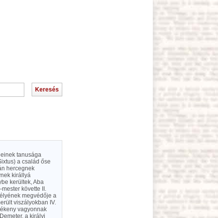
eleinek tanusága
Sixtus) a család őse
mán hercegnek
ynek királlyá
ybe kerültek, Aba
mester követte II.
zemélyének megvédője a
merült viszályokban IV.
entékeny vagyonnak
 Demeter, a királyi