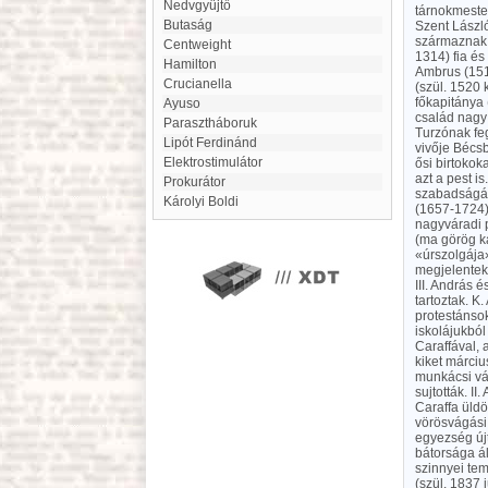
Nedvgyüjtő
tárnokmester
Butaság
Szent László 
származnak a
Centweight
1314) fia és
Hamilton
Ambrus (1511
Crucianella
(szül. 1520 
főkapitánya 
Ayuso
család nagy
Parasztháboruk
Turzónak fe
Lipót Ferdinánd
vivője Bécsb
elektrostimulátor
ősi birtokok
azt a pest i
Prokurátor
szabadságát 
Károlyi Boldi
(1657-1724)
nagyváradi 
(ma görög k
«úrszolgája»
megjelentek 
III. András é
tartoztak. 
protestánsok
iskolájukbó
Caraffával, 
kiket márciu
munkácsi vár
sujtották. I
Caraffa üldö
vörösvágási 
egyezség újt
bátorsága ál
szinnyei tem
(szül. 1837 