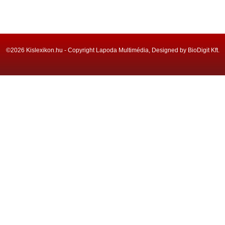
©2026 Kislexikon.hu - Copyright Lapoda Multimédia, Designed by BioDigit Kft.