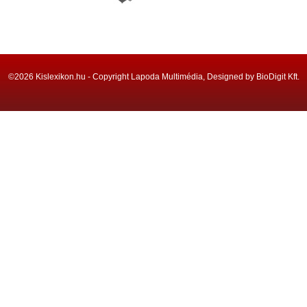
©2026 Kislexikon.hu - Copyright Lapoda Multimédia, Designed by BioDigit Kft.