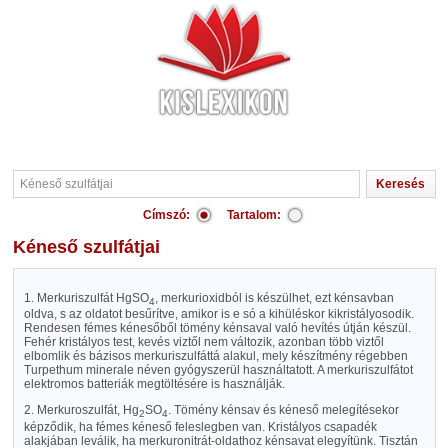
Címszó:
Tartalom:
Kéneső szulfátjai
1. Merkuriszulfát HgSO
, merkurioxidból is készülhet, ezt kénsavban
4
oldva, s az oldatot besűrítve, amikor is e só a kihüléskor kikristályosodik.
Rendesen fémes kénesőből tömény kénsaval való hevítés útján készül.
Fehér kristályos test, kevés viztől nem változik, azonban több viztől
elbomlik és bázisos merkuriszulfáttá alakul, mely készítmény régebben
Turpethum minerale néven gyógyszerül használtatott. A merkuriszulfátot
elektromos batteriák megtöltésére is használják.
2. Merkuroszulfát, Hg
SO
. Tömény kénsav és kéneső melegítésekor
2
4
képződik, ha fémes kéneső feleslegben van. Kristályos csapadék
alakjában leválik, ha merkuronitrát-oldathoz kénsavat elegyítünk. Tisztán