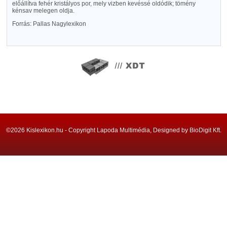
előállítva fehér kristályos por, mely vizben kevéssé oldódik; tömény
kénsav melegen oldja.
Forrás: Pallas Nagylexikon
©2026 Kislexikon.hu - Copyright Lapoda Multimédia, Designed by BioDigit Kft.