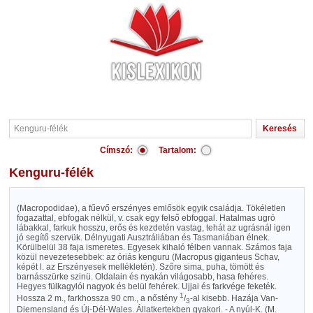
Címszó:
Tartalom:
Kenguru-félék
(Macropodidae), a fűevő erszényes emlősök egyik családja. Tökéletlen
fogazattal, ebfogak nélkül, v. csak egy felső ebfoggal. Hatalmas ugró
lábakkal, farkuk hosszu, erős és kezdetén vastag, tehát az ugrásnál igen
jó segítő szervük. Délnyugati Ausztráliában és Tasmaniában élnek.
Körülbelül 38 faja ismeretes. Egyesek kihaló félben vannak. Számos faja
közül nevezetesebbek: az óriás kenguru (Macropus giganteus Schav,
képét l. az Erszényesek mellékletén). Szőre sima, puha, tömött és
barnásszürke szinü. Oldalain és nyakán világosabb, hasa fehéres.
Hegyes fülkagylói nagyok és belül fehérek. Ujjai és farkvége feketék.
1
Hossza 2 m., farkhossza 90 cm., a nőstény
/
-al kisebb. Hazája Van-
3
Diemensland és Új-Dél-Wales. Állatkertekben gyakori. - A nyúl-K. (M.