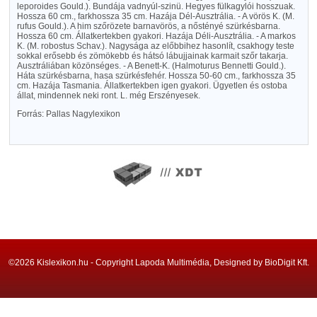
leporoides Gould.). Bundája vadnyúl-szinü. Hegyes fülkagylói hosszuak.
Hossza 60 cm., farkhossza 35 cm. Hazája Dél-Ausztrália. - A vörös K. (M.
rufus Gould.). A him szőrözete barnavörös, a nőstényé szürkésbarna.
Hossza 60 cm. Állatkertekben gyakori. Hazája Déli-Ausztrália. - A markos
K. (M. robostus Schav.). Nagysága az előbbihez hasonlít, csakhogy teste
sokkal erősebb és zömökebb és hátsó lábujjainak karmait szőr takarja.
Ausztráliában közönséges. - A Benett-K. (Halmoturus Bennetti Gould.).
Háta szürkésbarna, hasa szürkésfehér. Hossza 50-60 cm., farkhossza 35
cm. Hazája Tasmania. Állatkertekben igen gyakori. Ügyetlen és ostoba
állat, mindennek neki ront. L. még Erszényesek.
Forrás: Pallas Nagylexikon
©2026 Kislexikon.hu - Copyright Lapoda Multimédia, Designed by BioDigit Kft.