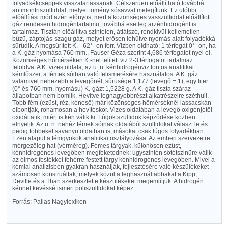
folyadkékcseppek visszatartassanak. Célszerüen előállítható továbbá
antimontriszulfiddal, melyet tömény sósavval melegítünk. Ez utóbbi
előállítási mód azért előnyös, mert a közönséges vasszulfiddal előállított
gáz rendesen hidrogéntartalmu, továbbá esetleg arzénhidrogént is
tartalmaz. Tisztán előállítva szintelen, átlátszó, rendkivül kellemetlen
bűzü, záptojás-szagu gáz, melyet erősen lehűtve nyomás alatt folyadékká
sűrüdik. A megsűrített K. - 62° -on forr. Vizben oldható; 1 térfogat 0° -on, ha
a K. gáz nyomása 760 mm., Fauser Géza szerint 4,686 térfogatot nyel el.
Közönséges hőmérséken K.-nel telített viz 2-3 térfogatot tartalmaz
feloldva. A K. vizes oldata, az u. n. kénhidrogénviz fontos analitikai
kémlőszer, a fémek sóiban való felismerésére használatos. A K. gáz
valamivel nehezebb a levegőnél; sűrüsége 1,177 (levegő = 1); egy liter
(0° és 760 mm. nyomásu) K.-gázt 1,5228 g. A K.-gáz tiszta száraz
állapotban nem bomlik. Hevítve legnagyobbrészt alkatrészeire széthull.
Több fém (ezüst, réz, kéneső) már közönséges hőmérséknél lassacskán
elbontják, rohamosan a hevítéskor. Vizes oldatában a levegő oxigénjétől
oxidáltatik, miért is kén válik ki. Lúgok szulfidok képződése közben
elnyelik. Az u. n. nehéz fémek sóinak oldatából szulfidokat választ le és
pedig többeket savanyu oldatban is, másokat csak lúgos folyadékban.
Ezen alapul a fémgyökök analitikai osztályozása. Az emberi szervezetre
mérgezőleg hat (vérméreg). Fémes tárgyak, különösen ezüst,
kénhidrogénes levegőben megfeketednek; ugyszintén sötétszinüre válik
az ólmos festékkel fehérre festett tárgy kénhidrogénes levegőben. Mivel a
kémiai analizisben gyakran használják, fejlesztésére való készülékeket
számosan konstruáltak, melyek közül a leghasználtabbakat a Kipp,
Deville és a Than szerkesztette készülékeket megemlítjük. A hidrogén
kénnel kevéssé ismert poliszulfidokat képez.
Forrás: Pallas Nagylexikon