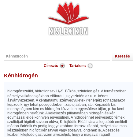
Címszó:
Tartalom:
Kénhidrogén
hidrogénszulfid, hidrotionsav H
S. Bűzös, szintelen gáz. A természetben
2
némely vulkános gázban előfordul, ugyszintén az u. n. kénes
ásványvizekben. A kéntartalmu szénvegyületek (fehérjék) rothadásakor
képződik, igy tehát pöcegödörben, záptojásban, stb. Képződik kis
mennyiségben kén és hidrogén közvetlen egyesülése útján, p. ha ként
hidrogénben hevítünk. A keletkezés pillanatában hidrogén és kén
egymással elgé könnyen egyesülnek. A hidrogénnél erélyesebb fémek
szulfidjait higított savban oldva, K. fejlődik. Előállítása a legutóbb említett
módon történik és pedig leggyakrabban ferroszulfidból, melyet alkalmas
készülékben higított kénsavval vagy sósavval öntenek le. A pezsgés
közben kifejlődő gázt vizen átvezetjük, hogy a magával ragadt