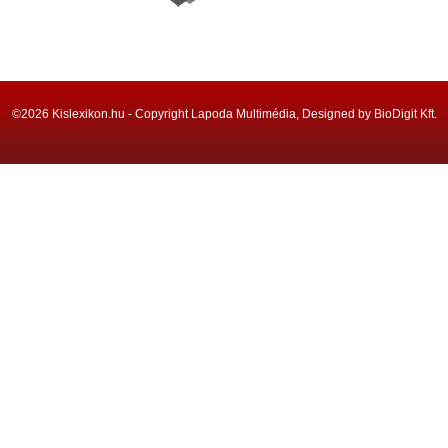
©2026 Kislexikon.hu - Copyright Lapoda Multimédia, Designed by BioDigit Kft.