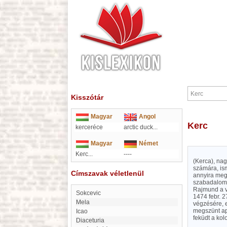
Kisszótár
Magyar
Angol
Kerc
kerceréce
arctic duck
...
Magyar
Német
Kerc...
----
(Kerca), nag
számára, ism
Címszavak véletlenül
annyira megv
szabadalomle
Rajmund a va
Sokcevic
1474 febr. 2
Mela
végzésére, e
megszünt ap
Icao
feküdt a kolo
Diaceturia