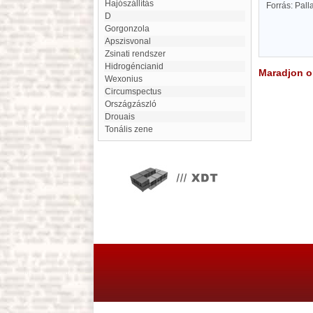
Hajószállítás
Forrás: Pal
D
Gorgonzola
apszisvonal
Zsinati rendszer
Hidrogéncianid
Maradjon on
Wexonius
Circumspectus
Országzászló
Drouais
tonális zene