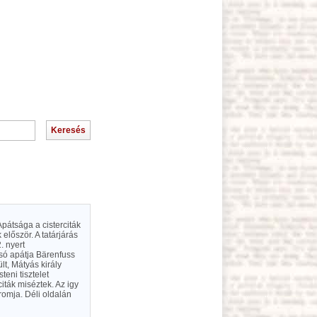
pátsága a cisterciták
először. A tatárjárás
. nyert
lsó apátja Bärenfuss
lt, Mátyás király
teni tisztelet
iták miséztek. Az igy
omja. Déli oldalán