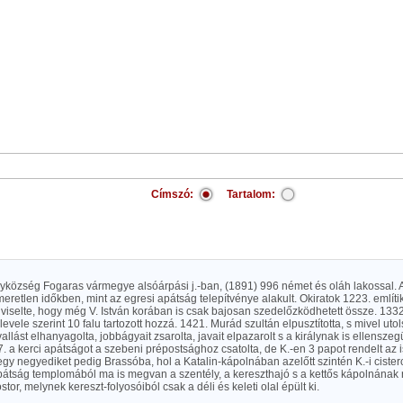
Címszó:
Tartalom:
yközség Fogaras vármegye alsóárpási j.-ban, (1891) 996 német és oláh lakossal. A
eretlen időkben, mint az egresi apátság telepítvénye alakult. Okiratok 1223. említik 
iselte, hogy még V. István korában is csak bajosan szedelőzködhetett össze. 1332
vele szerint 10 falu tartozott hozzá. 1421. Murád szultán elpusztította, s mivel uto
llást elhanyagolta, jobbágyait zsarolta, javait elpazarolt s a királynak is ellenszegü
7. a kerci apátságot a szebeni prépostsághoz csatolta, de K.-en 3 papot rendelt az is
gy negyediket pedig Brassóba, hol a Katalin-kápolnában azelőtt szintén K.-i cisterc
átság templomából ma is megvan a szentély, a kereszthajó s a kettős kápolnának r
stor, melynek kereszt-folyosóiból csak a déli és keleti olal épült ki.