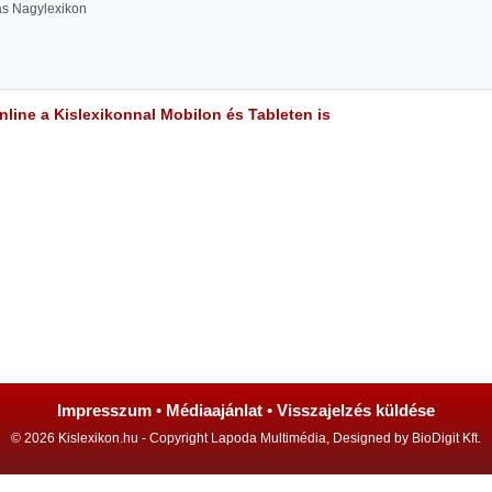
las Nagylexikon
line a Kislexikonnal Mobilon és Tableten is
Impresszum
•
Médiaajánlat
•
Visszajelzés küldése
© 2026 Kislexikon.hu - Copyright Lapoda Multimédia, Designed by BioDigit Kft.