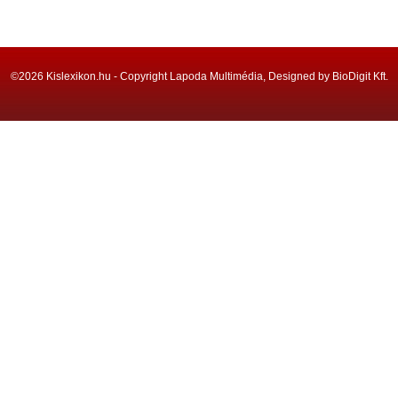
©2026 Kislexikon.hu - Copyright Lapoda Multimédia, Designed by BioDigit Kft.