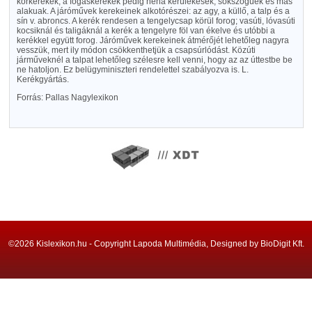
körkerekek, a fogaskerekek pedig néha kerülékesek, sokszögüek és más
alakuak. A járóművek kerekeinek alkotórészei: az agy, a küllő, a talp és a
sín v. abroncs. A kerék rendesen a tengelycsap körül forog; vasúti, lóvasúti
kocsiknál és taligáknál a kerék a tengelyre föl van ékelve és utóbbi a
kerékkel együtt forog. Járóművek kerekeinek átmérőjét lehetőleg nagyra
vesszük, mert ily módon csökkenthetjük a csapsúrlódást. Közúti
járműveknél a talpat lehetőleg szélesre kell venni, hogy az az úttestbe be
ne hatoljon. Ez belügyminiszteri rendelettel szabályozva is. L.
Kerékgyártás.
Forrás: Pallas Nagylexikon
©2026 Kislexikon.hu - Copyright Lapoda Multimédia, Designed by BioDigit Kft.