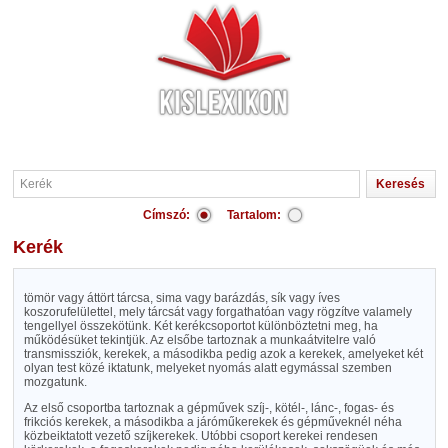
Címszó:
Tartalom:
Kerék
tömör vagy áttört tárcsa, sima vagy barázdás, sík vagy íves
koszorufelülettel, mely tárcsát vagy forgathatóan vagy rögzítve valamely
tengellyel összekötünk. Két kerékcsoportot különböztetni meg, ha
működésüket tekintjük. Az elsőbe tartoznak a munkaátvitelre való
transmissziók, kerekek, a másodikba pedig azok a kerekek, amelyeket két
olyan test közé iktatunk, melyeket nyomás alatt egymással szemben
mozgatunk.
Az első csoportba tartoznak a gépművek szíj-, kötél-, lánc-, fogas- és
frikciós kerekek, a másodikba a járóműkerekek és gépműveknél néha
közbeiktatott vezető szíjkerekek. Utóbbi csoport kerekei rendesen