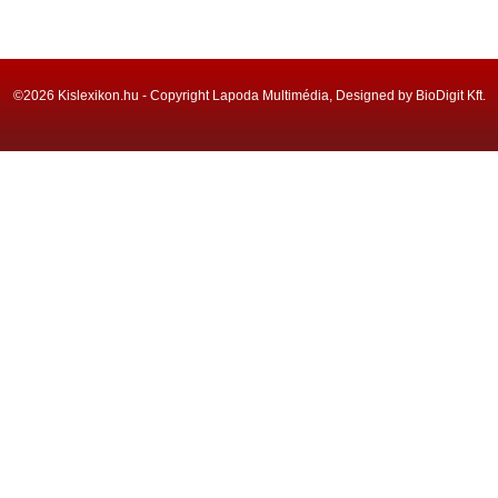
©2026 Kislexikon.hu - Copyright Lapoda Multimédia, Designed by BioDigit Kft.