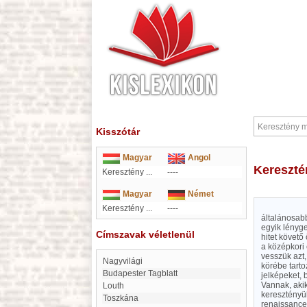
Kisszótár
Magyar
Angol
Kereszt
Keresztény ...
----
Magyar
Német
Keresztény ...
----
általánosab
egyik lényge
Címszavak véletlenül
hitet követő
a középkori
vesszük azt,
nagyvilági
körébe tarto
Budapester Tagblatt
jelképeket, 
Vannak, akik
Louth
keresztényül
Toszkána
renaissance 