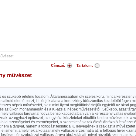
Címszó:
Tartalom:
ény művészet
b és szűkebb értelmü fogalom. Általánosságban oly széles körü, mint a keresztény
s alkotó elemét teszi, t. i. értjük alatta a keresztény időszámítás kezdetétől fogva 
 összes népek művészetét, s azt mint ilyent megkülönböztetjük egyfelől az ókori p
 és az újkori mohammedán és a K.-ázsiai népek művészetétől. Szűkebb, azaz tárgy
 mely vallásos tárgyánál fogva benső kapcsolatban van a keresztény vallás gyakorla
znak: az egyházi építészet, az egyházi készleteket előállító kisebb művészetek, a v
bibliai személyeket és eseményeket, a szenteket és azok életét ábrázoló festészet 
 nem a tárgyat, hanem a fölfogást tekintik a K. lényegének s csak azt a művészetet
 elismerni, amelynek alkotásait mély vallásos érzés hatja át. E felfogás hivei kizárj
festészet és szobrászat vallásos tárgyu ábrázolásait, mivel nézetük szerint azoka