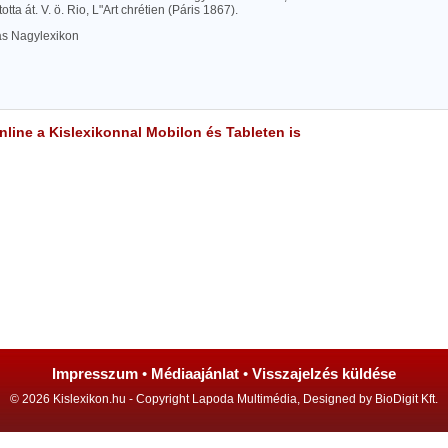
tta át. V. ö. Rio, L"Art chrétien (Páris 1867).
las Nagylexikon
line a Kislexikonnal Mobilon és Tableten is
Impresszum
•
Médiaajánlat
•
Visszajelzés küldése
© 2026 Kislexikon.hu - Copyright Lapoda Multimédia, Designed by BioDigit Kft.