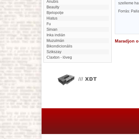
Anubis
szelleme hato
Beaulty
Forrás: Pal
Bjelopolje
Hiatus
Fu
Sirvan
inka indián
Muzulmán
Maradjon on
Bikondicionális
Szikszay
Claxton - löveg