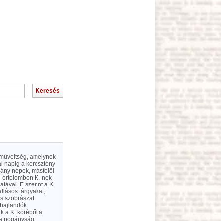
 műveltség, amelynek
mai napig a keresztény
ogány népek, másfelől
i értelemben K.-nek
tával. E szerint a K.
allásos tárgyakat,
és szobrászat.
 hajlandók
ák a K. köréből a
t a pogányság