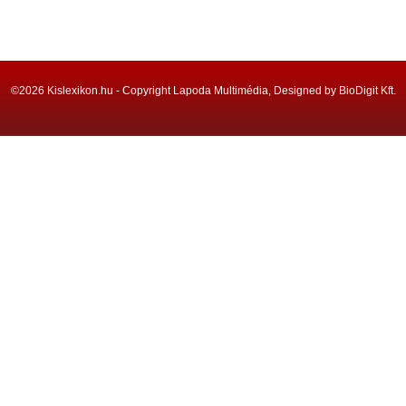
©2026 Kislexikon.hu - Copyright Lapoda Multimédia, Designed by BioDigit Kft.