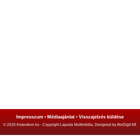
Impresszum
•
Médiaajánlat
•
Visszajelzés küldése
© 2026 Kislexikon.hu - Copyright Lapoda Multimédia, Designed by BioDigit Kft.