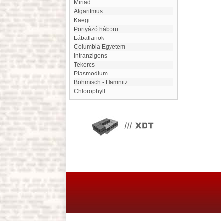
miriád
Algaritmus
Kaegi
Portyázó háboru
Lábatlanok
Columbia Egyetem
intranzigens
Tekercs
Plasmodium
Böhmisch - Hamnitz
chlorophyll