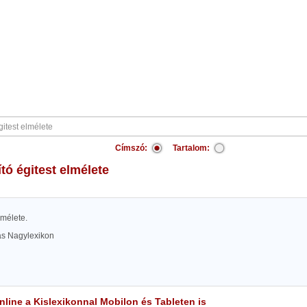
Címszó:
Tartalom:
gító égitest elmélete
lmélete.
las Nagylexikon
line a Kislexikonnal Mobilon és Tableten is