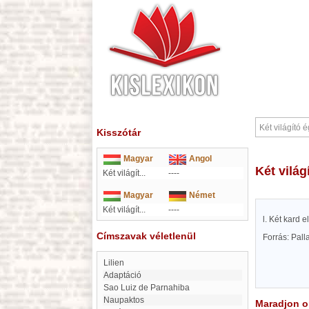
Kisszótár
Magyar
Angol
Két vilá
Két világít...
----
Magyar
Német
Két világít...
----
l. Két kard e
Címszavak véletlenül
Forrás: Pal
Lilien
adaptáció
Sao Luiz de Parnahiba
Naupaktos
Maradjon on