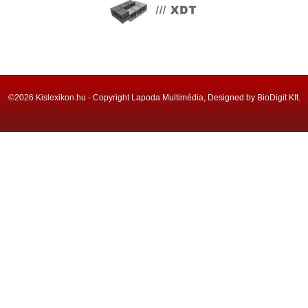
©2026 Kislexikon.hu - Copyright Lapoda Multimédia, Designed by BioDigit Kft.