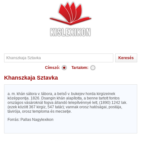
Címszó:
Tartalom:
Khanszkaja Sztavka
a. m. khán sátora v. tábora, a belső v. bukejev horda kirgizeinek
középpontja. 1826. Dsangin khán alapította, a benne tartott fontos
országos vásároknál fogva állandó telepítvénnyé lett, (1890) 1242 lak.
(ezek között 367 kirgiz, 547 tatár); vannak orosz hatóságai, postája,
távirója, orosz temploma és mecsetje.
Forrás: Pallas Nagylexikon