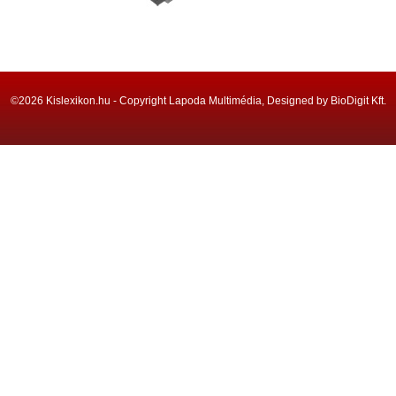
©2026 Kislexikon.hu - Copyright Lapoda Multimédia, Designed by BioDigit Kft.