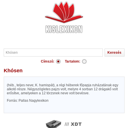
Címszó:
Tartalom:
Khósen
(héb., teljes neve; K. hamispát), a régi héberek főpapja ruházatának egy
alkotó része. Négyszögletes pajzs volt, melyre 4 sorban 12 drágakő volt
erősítve, amelyeken a 12 törzsnek neve volt bevésve.
Forrás: Pallas Nagylexikon