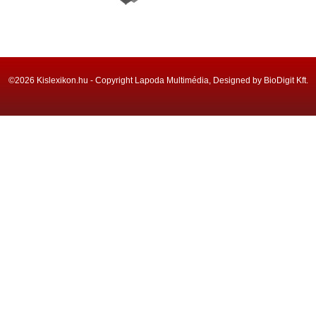
©2026 Kislexikon.hu - Copyright Lapoda Multimédia, Designed by BioDigit Kft.