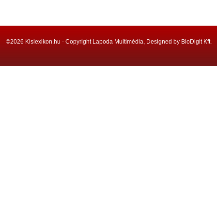
©2026 Kislexikon.hu - Copyright Lapoda Multimédia, Designed by BioDigit Kft.