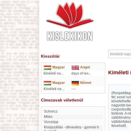
Kisszótár
Magyar
Angol
Kimélet
kíméleti na
...
days of res
...
Magyar
Német
Kiméleti na...
----
(Respekttage
fel; ezzel s
Címszavak véletlenül
követelhette
nagyobb kere
csoportosítt
Schnircz
történik. A 
Miles
váltótörvény 
váltóbirtoko
Vizcsöpp
felvehető.
Kisújszállás - dévavány - gyomai h.