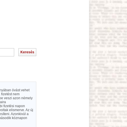
iányában óvást vehet
 fizetést nem
tbe veszi azon némely
aira
bi fizetési napon
oltak elismerve. Az új
esíteni. Azonkivül a
ző második köznapon