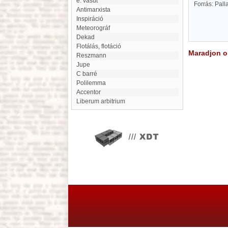
é. vasút
Forrás: Pal
antimarxista
inspiráció
meteorográf
Dekad
flotálás, flotáció
Maradjon on
Reszmann
jupe
C barré
Polilemma
Accentor
liberum arbitrium