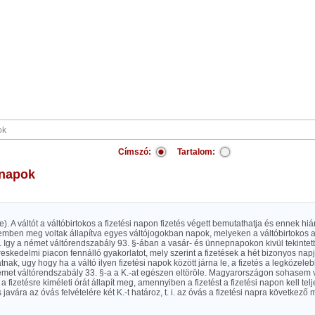
Címszó:
Tartalom:
i napok
). A váltót a váltóbirtokos a fizetési napon fizetés végett bemutathatja és ennek h
zemben meg voltak állapítva egyes váltójogokban napok, melyeken a váltóbirtokos a
. Igy a német váltórendszabály 93. §-ában a vasár- és ünnepnapokon kivül tekinte
skedelmi piacon fennálló gyakorlatot, mely szerint a fizetések a hét bizonyos napj
atnak, ugy hogy ha a váltó ilyen fizetési napok között járna le, a fizetés a legközeleb
német váltórendszabály 33. §-a a K.-at egészen eltöröle. Magyarországon sohasem v
a fizetésre kiméleti órát állapít meg, amennyiben a fizetést a fizetési napon kell telj
s javára az óvás felvételére két K.-t határoz, t. i. az óvás a fizetési napra követke