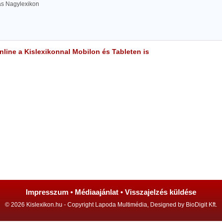
las Nagylexikon
line a Kislexikonnal Mobilon és Tableten is
Impresszum
•
Médiaajánlat
•
Visszajelzés küldése
© 2026 Kislexikon.hu - Copyright Lapoda Multimédia, Designed by BioDigit Kft.