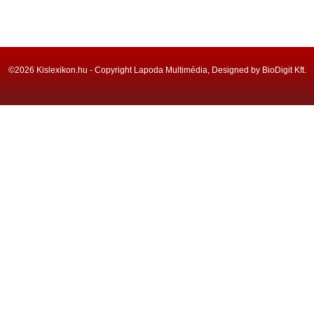
©2026 Kislexikon.hu - Copyright Lapoda Multimédia, Designed by BioDigit Kft.