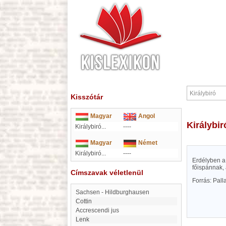
Kisszótár
Magyar
Angol
Királybir
Királybiró...
----
Magyar
Német
Királybiró...
----
Erdélyben a 
főispánnak,
Címszavak véletlenül
Forrás: Pal
Sachsen - Hildburghausen
Cottin
Accrescendi jus
Lenk