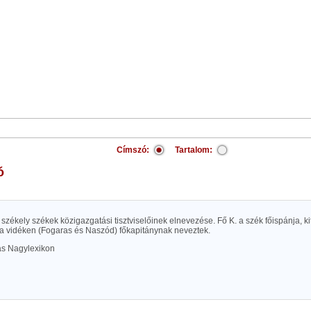
Címszó:
Tartalom:
ó
székely székek közigazgatási tisztviselőinek elnevezése. Fő K. a szék főispánja, 
 a vidéken (Fogaras és Naszód) főkapitánynak neveztek.
las Nagylexikon