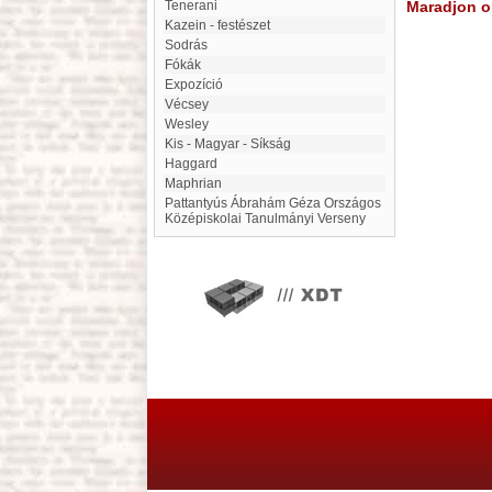
Tenerani
Maradjon on
Kazein - festészet
Sodrás
Fókák
expozíció
Vécsey
Wesley
Kis - Magyar - Síkság
Haggard
Maphrian
Pat­tan­tyús Áb­ra­hám Géza Or­szá­gos
Kö­zép­is­ko­lai Ta­nul­má­nyi Ver­seny