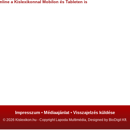
line a Kislexikonnal Mobilon és Tableten is
Impresszum
•
Médiaajánlat
•
Visszajelzés küldése
© 2026 Kislexikon.hu - Copyright Lapoda Multimédia, Designed by BioDigit Kft.